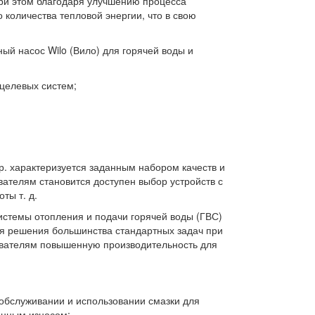
ри этом благодаря улучшению процесса
количества тепловой энергии, что в свою
й насос Wilo (Вило) для горячей воды и
целевых систем;
р. характеризуется заданным набором качеств и
вателям становится доступен выбор устройств с
ты т. д.
системы отопления и подачи горячей воды (ГВС)
ля решения большинства стандартных задач при
ователям повышенную производительность для
обслуживании и использовании смазки для
енным износом;