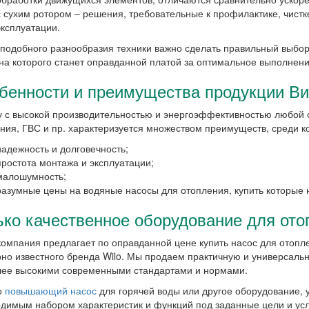
с сухим ротором – решения, требовательные к профилактике, чистк
эксплуатации.
подобного разнообразия техники важно сделать правильный выбор
ена которого станет оправданной платой за оптимальное выполнени
бенности и преимущества продукции В
 с высокой производительностью и энергоэффективностью любой 
ния, ГВС и пр. характеризуется множеством преимуществ, среди 
надежность и долговечность;
простота монтажа и эксплуатации;
малошумность;
разумные цены на водяные насосы для отопления, купить которые н
ько качественное оборудование для ото
омпания предлагает по оправданной цене купить насос для отопле
но известного бренда Wilo. Мы продаем практичную и универсальн
ее высокими современными стандартами и нормами.
о
повышающий насос
для горячей воды или другое оборудование, 
димым набором характеристик и функций под заданные цели и усл