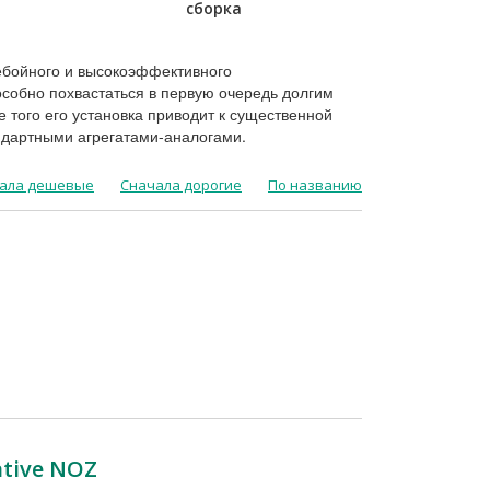
сборка
бойного и высокоэффективного
собно похвастаться в первую очередь долгим
того его установка приводит к существенной
ндартными агрегатами-аналогами.
ала дешевые
Сначала дорогие
По названию
tive NOZ