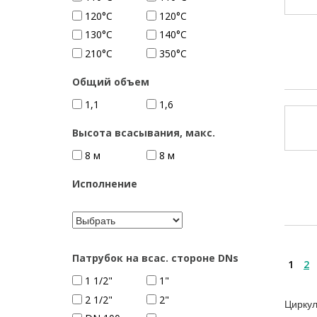
120°C
120°С
130°C
140°C
210°C
350°C
Общий объем
1,1
1,6
Высота всасывания, макс.
8 м
8 м
Исполнение
Патрубок на всас. стороне DNs
1
2
1 1/2"
1"
2 1/2"
2"
Циркул