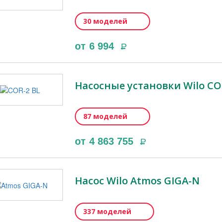
30 моделей
от
6 994
Р
Насосные установки Wilo CO
87 моделей
от
4 863 755
Р
Насос Wilo Atmos GIGA-N
337 моделей