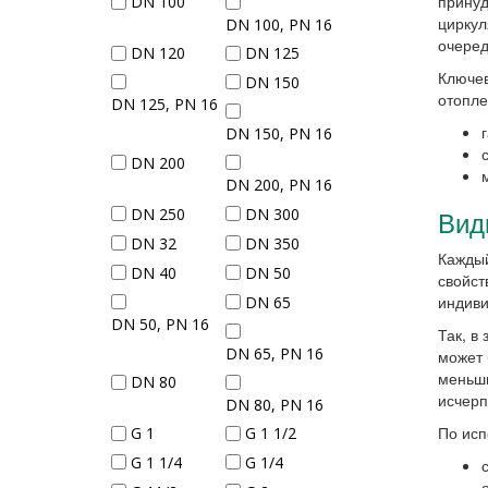
принуд
DN 100
циркул
DN 100, PN 16
очеред
DN 120
DN 125
Ключев
DN 150
отопле
DN 125, PN 16
DN 150, PN 16
DN 200
DN 200, PN 16
Вид
DN 250
DN 300
DN 32
DN 350
Каждый
DN 40
DN 50
свойст
индиви
DN 65
DN 50, PN 16
Так, в
DN 65, PN 16
может 
меньши
DN 80
исчерп
DN 80, PN 16
По исп
G 1
G 1 1/2
G 1 1/4
G 1/4