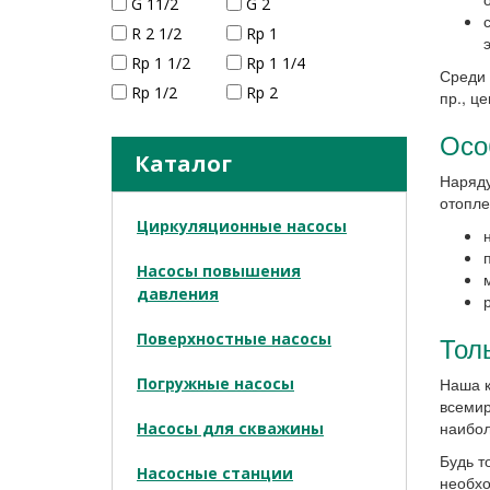
G 11/2
G 2
R 2 1/2
Rp 1
Rp 1 1/2
Rp 1 1/4
Среди 
Rp 1/2
Rp 2
пр., ц
Осо
Каталог
Наряду
отопле
Циркуляционные насосы
Насосы повышения
давления
Поверхностные насосы
Тол
Погружные насосы
Наша к
всемир
наибол
Насосы для скважины
Будь т
Насосные станции
необхо