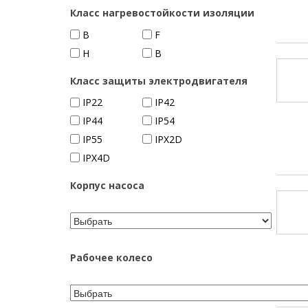
Класс нагревостойкости изоляции
B
F
H
В
Класс защиты электродвигателя
IP22
IP42
IP44
IP54
IP55
IPX2D
IPX4D
Корпус насоса
Рабочее колесо