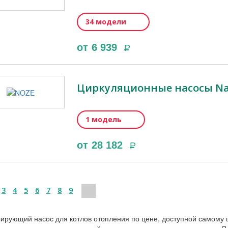
34 модели
от
6 939
Р
Циркуляционные насосы Na
1 модель
от
28 182
Р
3
4
5
6
7
8
9
ирующий насос для котлов отопления по цене, доступной самому ш