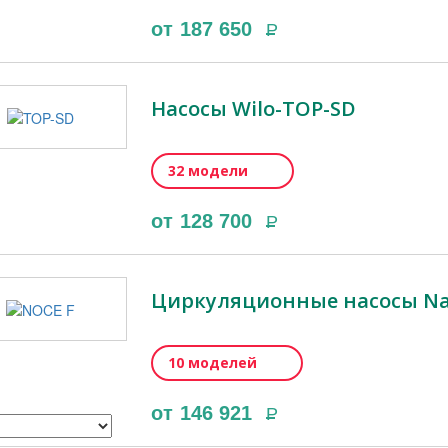
от
187 650
Р
Насосы Wilo-TOP-SD
32 модели
от
128 700
Р
Циркуляционные насосы Nat
10 моделей
от
146 921
Р