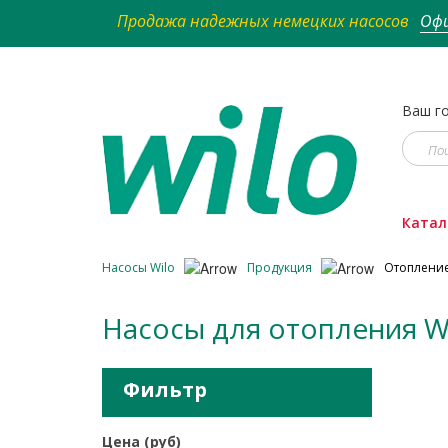
Продажа надежных немецких насосов
Офи
Ваш го
Катал
Насосы Wilo
Продукция
Отоплени
Насосы для отопления W
Фильтр
Цена (руб)