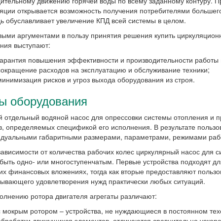
ительному движению горячей воды по всему заданному контуру. П
яции открывается возможность получения потребителями большего 
ь обуславливает увеличение КПД всей системы в целом.
ыми аргументами в пользу принятия решения купить циркуляционны
ния выступают:
гарантия повышения эффективности и производительности работы 
сокращение расходов на эксплуатацию и обслуживание техники;
минимизация рисков и угроз выхода оборудования из строя.
ы оборудования
 отдельный водяной насос для опрессовки системы отопления и п
в, определяемых спецификой его исполнения. В результате пользо
дуальными габаритными размерами, параметрами, режимами рабо
 зависимости от количества рабочих колес циркулярный насос для 
быть одно- или многоступенчатым. Первые устройства подходят д
х финансовых вложениях, тогда как вторые предоставляют польз
ывающего удовлетворения нужд практически любых ситуаций.
олнению ротора двигателя агрегаты различают:
с мокрым ротором – устройства, не нуждающиеся в постоянном тех
обработки движущихся элементов, отличаются сравнительно ускор