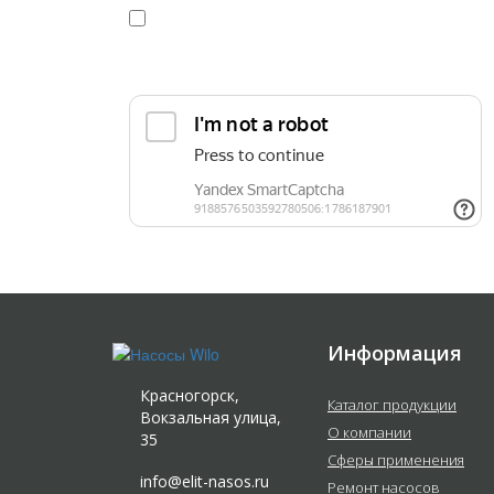
Я даю
согласие
на обработку персональных данных в
конфиденциальности
Прикрепить реквизиты или техническое задани
Информация
Красногорск,
Каталог продукции
Вокзальная улица,
О компании
35
Сферы применения
info@elit-nasos.ru
Ремонт насосов