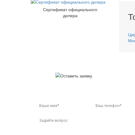
Сертификат официального
Т
дилера
Ци
Мо
У 
Звон