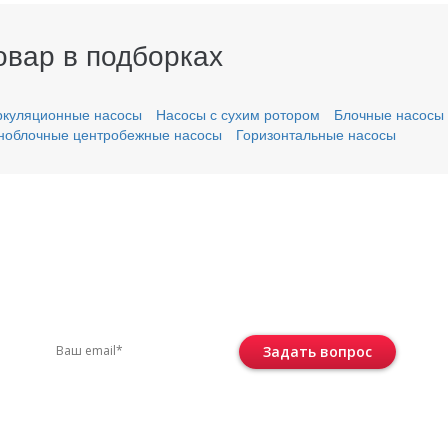
овар в подборках
ркуляционные насосы
Насосы с сухим ротором
Блочные насосы
ноблочные центробежные насосы
Горизонтальные насосы
вас остались вопросы?
ите по телефону
+7 (495) 744-86-42
или остав
Задать вопрос
Консультация бесплатная и ни к че
не обязывает.