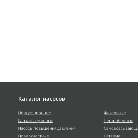
 соответствии с
политикой
е
Каталог насосов
Циркуляционные
Фекальные
Канализационные
Центробежные
Насосы повышения давления
Самовсасывающ
Поверхностные
Сетевые