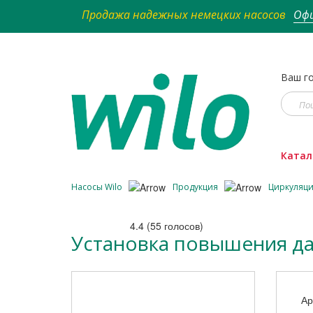
Продажа надежных немецких насосов
Офи
Ваш го
Катал
Насосы Wilo
Продукция
Циркуляц
4.4
(
55
голосов)
Установка повышения дав
Ар