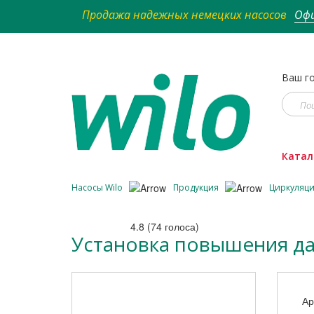
Продажа надежных немецких насосов
Офи
Ваш го
Катал
Насосы Wilo
Продукция
Циркуляц
4.8
(
74
голоса)
Установка повышения дав
Ар