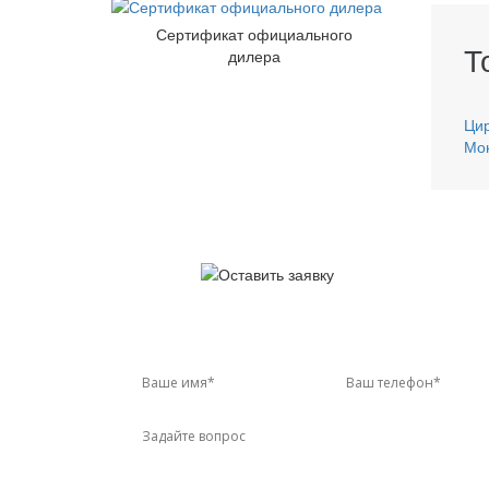
Сертификат официального
Т
дилера
Ци
Мо
У 
Звон