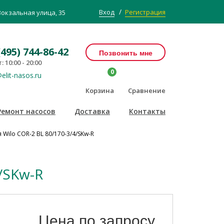
/
Вход
Регистрация
Вокзальная улица, 35
(495) 744-86-42
Позвонить мне
: 10:00 - 20:00
0
elit-nasos.ru
Корзина
Сравнение
Ремонт насосов
Доставка
Контакты
Wilo COR-2 BL 80/170-3/4/SKw-R
/SKw-R
Цена по запросу