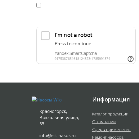
Я даю
согласие
на обработку персональных данных в
конфиденциальности
Прикрепить реквизиты или техническое задани
Информация
Красногорск,
Каталог продукции
Вокзальная улица,
О компании
35
Сферы применения
info@elit-nasos.ru
Ремонт насосов