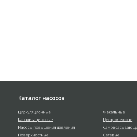
 соответствии с
политикой
е
Каталог насосов
Циркуляционные
Фекальные
Канализационные
Центробежные
Насосы повышения давления
Самовсасывающ
Поверхностные
Сетевые