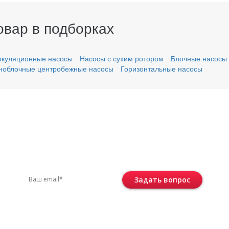
овар в подборках
ркуляционные насосы
Насосы с сухим ротором
Блочные насосы
ноблочные центробежные насосы
Горизонтальные насосы
вас остались вопросы?
ите по телефону
+7 (495) 744-86-42
или остав
Задать вопрос
Консультация бесплатная и ни к че
не обязывает.