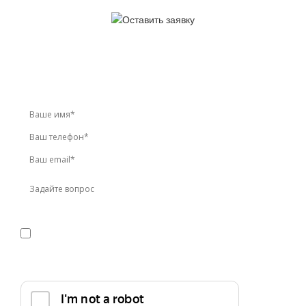
У вас остались вопросы?
Звоните по телефону
+7 (495) 744-86-42
или оставьте
заявку онлайн
Я даю
согласие
на обработку персональных данных в
соответствии с
политикой конфиденциальности
Прикрепить реквизиты или техническое задание