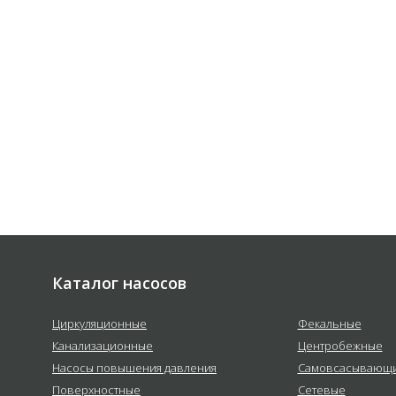
 соответствии с
политикой
е
Каталог насосов
Циркуляционные
Фекальные
Канализационные
Центробежные
Насосы повышения давления
Самовсасывающ
Поверхностные
Сетевые