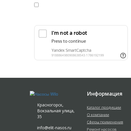
Я даю
согласие
на обработку персональных данных в
конфиденциальности
Прикрепить реквизиты или техническое задани
Информация
Красногорск,
Каталог продукции
Вокзальная улица,
О компании
35
Сферы применения
info@elit-nasos.ru
Ремонт насосов