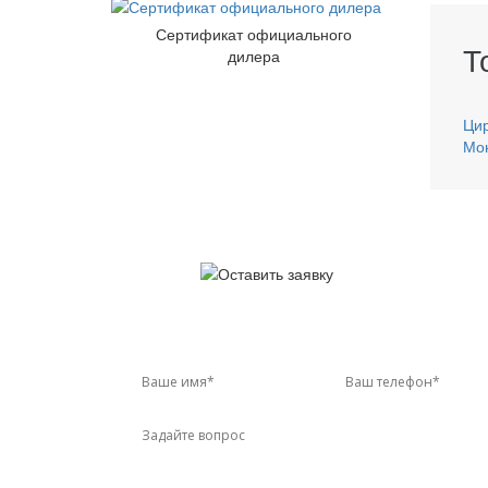
Сертификат официального
Т
дилера
Ци
Мо
У 
Звон