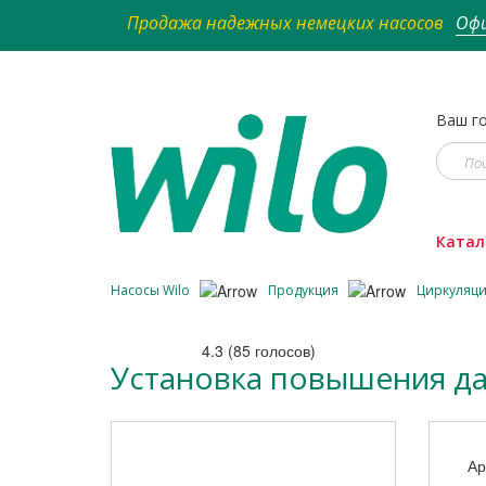
Продажа надежных немецких насосов
Офи
Ваш го
Катал
Насосы Wilo
Продукция
Циркуляц
4.3
(
85
голосов)
Установка повышения дав
Ар