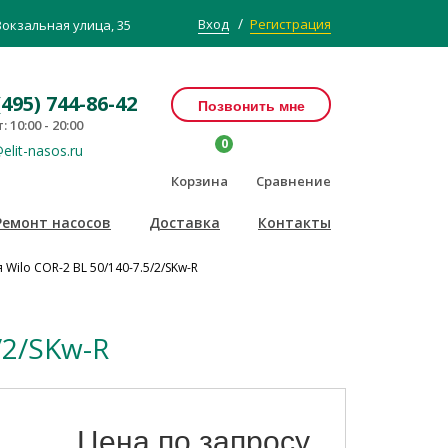
/
Вход
Регистрация
Вокзальная улица, 35
(495) 744-86-42
Позвонить мне
: 10:00 - 20:00
0
elit-nasos.ru
Корзина
Сравнение
Ремонт насосов
Доставка
Контакты
Wilo COR-2 BL 50/140-7.5/2/SKw-R
/2/SKw-R
Цена по запросу