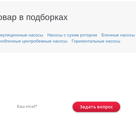
овар в подборках
ркуляционные насосы
Насосы с сухим ротором
Блочные насосы
ноблочные центробежные насосы
Горизонтальные насосы
вас остались вопросы?
ите по телефону
+7 (495) 744-86-42
или остав
Задать вопрос
Консультация бесплатная и ни к че
не обязывает.