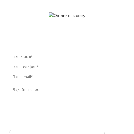
У вас остались вопросы?
Звоните по телефону
+7 (495) 744-86-42
или оставьте
заявку онлайн
Я даю
согласие
на обработку персональных данных в
соответствии с
политикой конфиденциальности
Прикрепить реквизиты или техническое задание