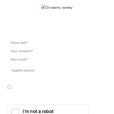
У вас остались вопросы?
Звоните по телефону
+7 (495) 744-86-42
или оставьте
заявку онлайн
Я даю
согласие
на обработку персональных данных в
соответствии с
политикой конфиденциальности
Прикрепить реквизиты или техническое задание