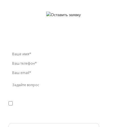
У вас остались вопросы?
Звоните по телефону
+7 (495) 744-86-42
или оставьте
заявку онлайн
Я даю
согласие
на обработку персональных данных в
соответствии с
политикой конфиденциальности
Прикрепить реквизиты или техническое задание