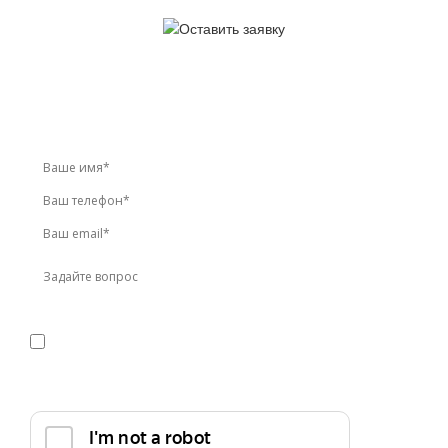
У вас остались вопросы?
Звоните по телефону
+7 (495) 744-86-42
или оставьте
заявку онлайн
Я даю
согласие
на обработку персональных данных в
соответствии с
политикой конфиденциальности
Прикрепить реквизиты или техническое задание