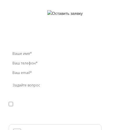
У вас остались вопросы?
Звоните по телефону
+7 (495) 744-86-42
или оставьте
заявку онлайн
Я даю
согласие
на обработку персональных данных в
соответствии с
политикой конфиденциальности
Прикрепить реквизиты или техническое задание