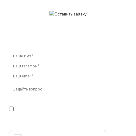
У вас остались вопросы?
Звоните по телефону
+7 (495) 744-86-42
или оставьте
заявку онлайн
Я даю
согласие
на обработку персональных данных в
соответствии с
политикой конфиденциальности
Прикрепить реквизиты или техническое задание