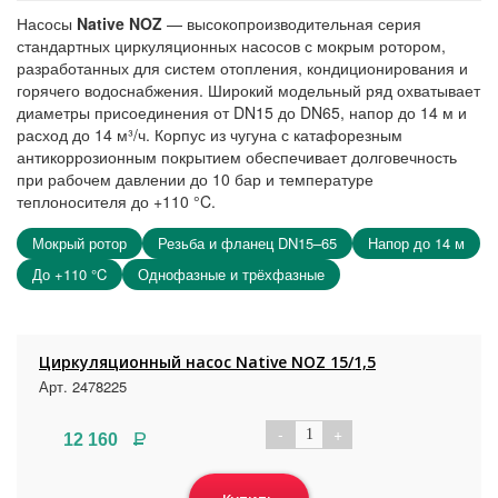
Насосы
Native NOZ
— высокопроизводительная серия
стандартных циркуляционных насосов с мокрым ротором,
разработанных для систем отопления, кондиционирования и
горячего водоснабжения. Широкий модельный ряд охватывает
диаметры присоединения от DN15 до DN65, напор до 14 м и
расход до 14 м³/ч. Корпус из чугуна с катафорезным
антикоррозионным покрытием обеспечивает долговечность
при рабочем давлении до 10 бар и температуре
теплоносителя до +110 °C.
Мокрый ротор
Резьба и фланец DN15–65
Напор до 14 м
До +110 °C
Однофазные и трёхфазные
Циркуляционный насос Native NOZ 15/1,5
Арт. 2478225
-
+
1
Р
12 160