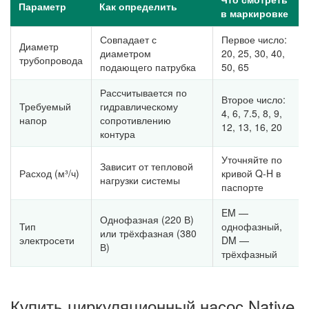
Параметр
Как определить
в маркировке
Совпадает с
Первое число:
Диаметр
диаметром
20, 25, 30, 40,
трубопровода
подающего патрубка
50, 65
Рассчитывается по
Второе число:
Требуемый
гидравлическому
4, 6, 7.5, 8, 9,
напор
сопротивлению
12, 13, 16, 20
контура
Уточняйте по
Зависит от тепловой
Расход (м³/ч)
кривой Q-H в
нагрузки системы
паспорте
EM —
Однофазная (220 В)
Тип
однофазный,
или трёхфазная (380
электросети
DM —
В)
трёхфазный
Купить циркуляционный насос Native