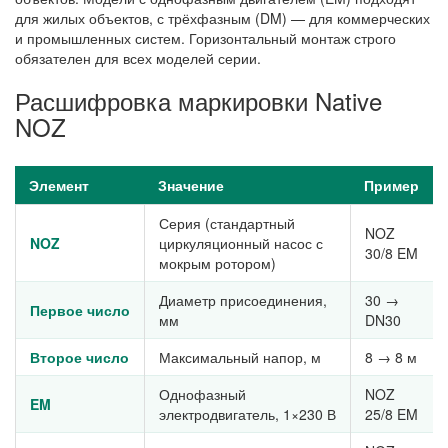
для жилых объектов, с трёхфазным (DM) — для коммерческих
и промышленных систем. Горизонтальный монтаж строго
обязателен для всех моделей серии.
Расшифровка маркировки Native
NOZ
Элемент
Значение
Пример
Серия (стандартный
NOZ
NOZ
циркуляционный насос с
30/8 EM
мокрым ротором)
Диаметр присоединения,
30 →
Первое число
мм
DN30
Второе число
Максимальный напор, м
8 → 8 м
Однофазный
NOZ
EM
электродвигатель, 1×230 В
25/8 EM