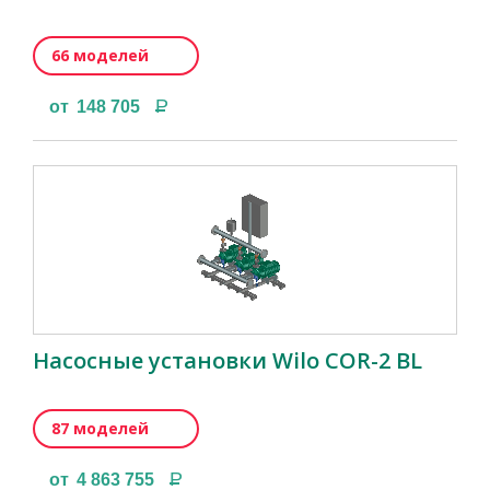
66 моделей
Р
от
148 705
Насосные установки Wilo COR-2 BL
87 моделей
Р
от
4 863 755