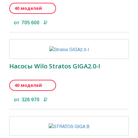
40 моделей
Р
от
705 600
Насосы Wilo Stratos GIGA2.0-I
40 моделей
Р
от
326 970