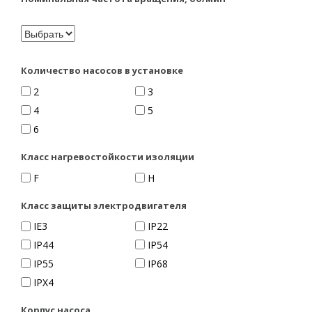
Количество насосов в установке
2
3
4
5
6
Класс нагревостойкости изоляции
F
H
Класс защиты электродвигателя
IE3
IP22
IP44
IP54
IP55
IP68
IPX4
Корпус насоса