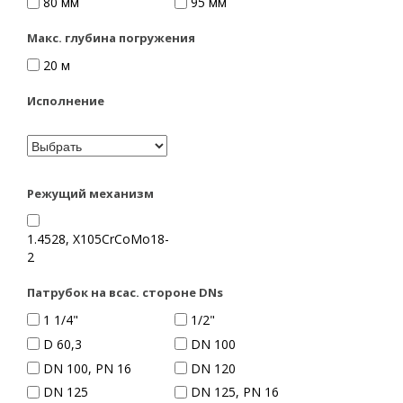
80 мм
95 мм
Макс. глубина погружения
20 м
Исполнение
Режущий механизм
1.4528, X105CrCoMo18-
2
Патрубок на всас. стороне DNs
1 1/4"
1/2"
D 60,3
DN 100
DN 100, PN 16
DN 120
DN 125
DN 125, PN 16