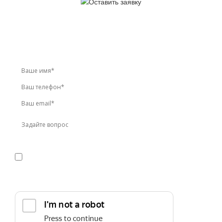
У вас остались вопросы?
Звоните по телефону
+7 (495) 744-86-42
или оставьте
заявку онлайн
Я даю
согласие
на обработку персональных данных в
соответствии с
политикой конфиденциальности
Прикрепить реквизиты или техническое задание