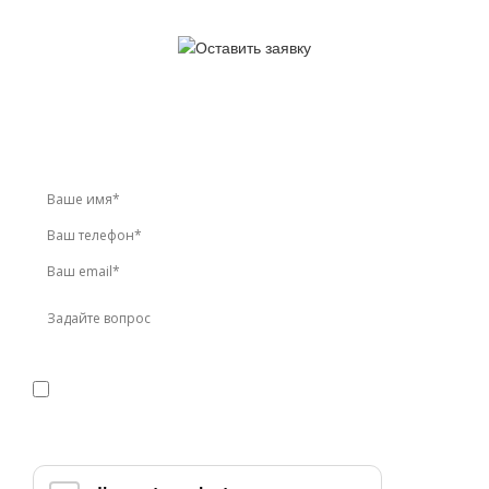
У вас остались вопросы?
Звоните по телефону
+7 (495) 744-86-42
или оставьте
заявку онлайн
Я даю
согласие
на обработку персональных данных в
соответствии с
политикой конфиденциальности
Прикрепить реквизиты или техническое задание