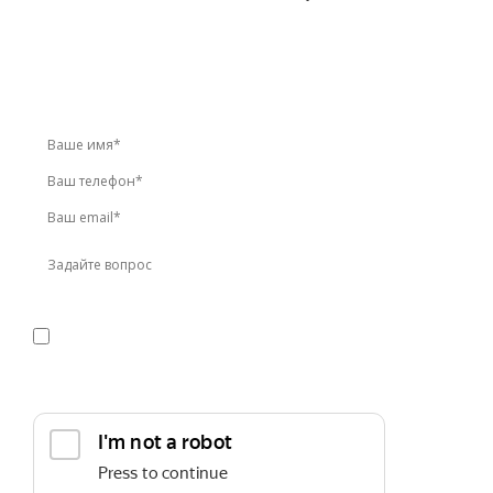
У вас остались вопросы?
Звоните по телефону
+7 (495) 744-86-42
или оставьте
заявку онлайн
Я даю
согласие
на обработку персональных данных в
соответствии с
политикой конфиденциальности
Прикрепить реквизиты или техническое задание