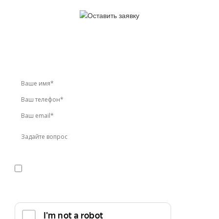
У вас остались вопросы?
Звоните по телефону
+7 (495) 744-86-42
или оставьте
заявку онлайн
Я даю
согласие
на обработку персональных данных в
соответствии с
политикой конфиденциальности
Прикрепить реквизиты или техническое задание