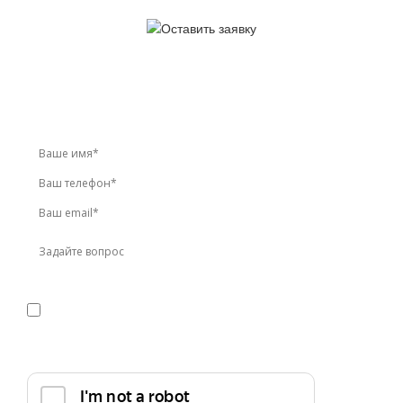
У вас остались вопросы?
Звоните по телефону
+7 (495) 744-86-42
или оставьте
заявку онлайн
Я даю
согласие
на обработку персональных данных в
соответствии с
политикой конфиденциальности
Прикрепить реквизиты или техническое задание