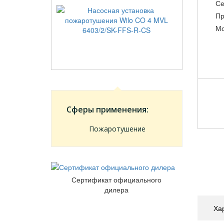
Се
Пр
Мо
Сферы применения:
Пожаротушение
Сертификат официального
дилера
Ха