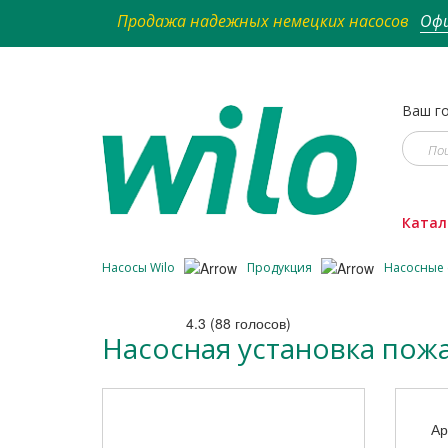
Продажа надежных немецких насосов
Офи
Ваш го
Катал
Насосы Wilo
Продукция
Насосные
4.3
(
88
голосов)
Насосная установка пожа
Ар