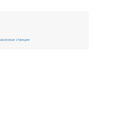
асосные станции
ьте заявку онлайн
му Вас