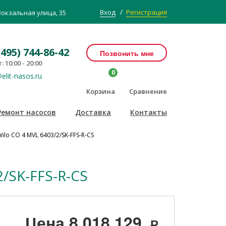
/
Вход
Регистрация
Вокзальная улица, 35
(495) 744-86-42
Позвонить мне
: 10:00 - 20:00
0
elit-nasos.ru
Корзина
Сравнение
Ремонт насосов
Доставка
Контакты
o CO 4 MVL 6403/2/SK-FFS-R-CS
/SK-FFS-R-CS
Цена
8 018 129
Р