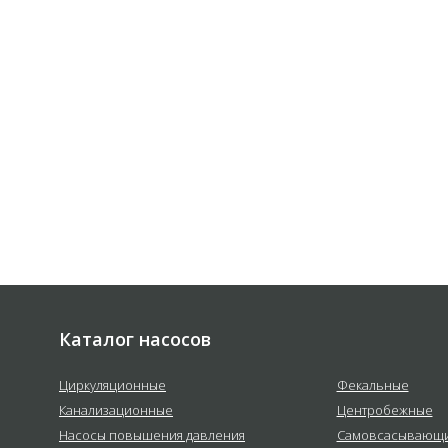
 соответствии с
политикой
е
Каталог насосов
Циркуляционные
Фекальные
Канализационные
Центробежные
Насосы повышения давления
Самовсасывающ