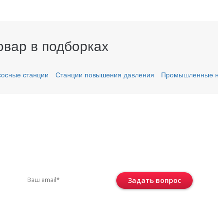
овар в подборках
осные станции
Станции повышения давления
Промышленные н
вас остались вопросы?
ите по телефону
+7 (495) 744-86-42
или остав
Задать вопрос
Консультация бесплатная и ни к че
не обязывает.