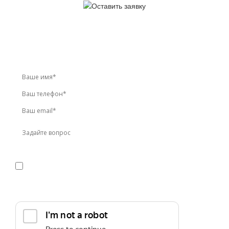
У вас остались вопросы?
Звоните по телефону
+7 (495) 744-86-42
или оставьте
заявку онлайн
Я даю
согласие
на обработку персональных данных в
соответствии с
политикой конфиденциальности
Прикрепить реквизиты или техническое задание