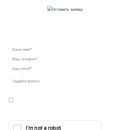
У вас остались вопросы?
Звоните по телефону
+7 (495) 744-86-42
или оставьте
заявку онлайн
Я даю
согласие
на обработку персональных данных в
соответствии с
политикой конфиденциальности
Прикрепить реквизиты или техническое задание