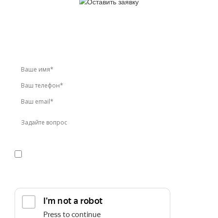
У вас остались вопросы?
Звоните по телефону
+7 (495) 744-86-42
или оставьте
заявку онлайн
Я даю
согласие
на обработку персональных данных в
соответствии с
политикой конфиденциальности
Прикрепить реквизиты или техническое задание