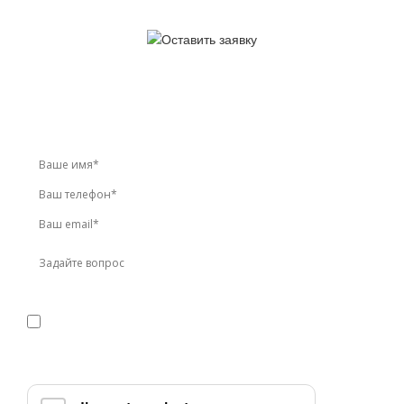
У вас остались вопросы?
Звоните по телефону
+7 (495) 744-86-42
или оставьте
заявку онлайн
Я даю
согласие
на обработку персональных данных в
соответствии с
политикой конфиденциальности
Прикрепить реквизиты или техническое задание