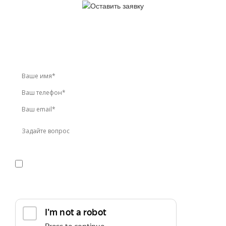
У вас остались вопросы?
Звоните по телефону
+7 (495) 744-86-42
или оставьте
заявку онлайн
Я даю
согласие
на обработку персональных данных в
соответствии с
политикой конфиденциальности
Прикрепить реквизиты или техническое задание