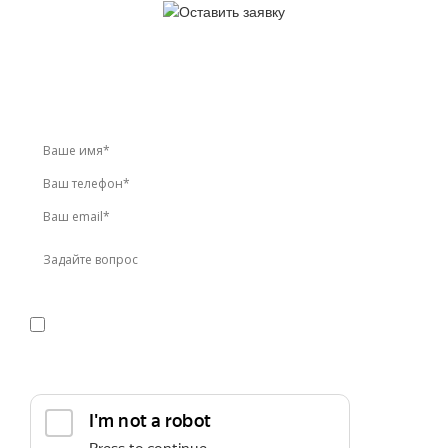
У вас остались вопросы?
Звоните по телефону
+7 (495) 744-86-42
или оставьте
заявку онлайн
Я даю
согласие
на обработку персональных данных в
соответствии с
политикой конфиденциальности
Прикрепить реквизиты или техническое задание