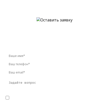
У вас остались вопросы?
Звоните по телефону
+7 (495) 744-86-42
или оставьте
заявку онлайн
Я даю
согласие
на обработку персональных данных в
соответствии с
политикой конфиденциальности