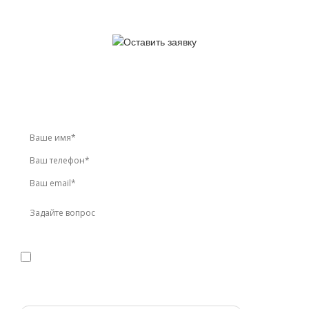
У вас остались вопросы?
Звоните по телефону
+7 (495) 744-86-42
или оставьте
заявку онлайн
Я даю
согласие
на обработку персональных данных в
соответствии с
политикой конфиденциальности
Прикрепить реквизиты или техническое задание