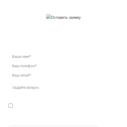
У вас остались вопросы?
Звоните по телефону
+7 (495) 744-86-42
или оставьте
заявку онлайн
Я даю
согласие
на обработку персональных данных в
соответствии с
политикой конфиденциальности
Прикрепить реквизиты или техническое задание