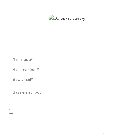
У вас остались вопросы?
Звоните по телефону
+7 (495) 744-86-42
или оставьте
заявку онлайн
Я даю
согласие
на обработку персональных данных в
соответствии с
политикой конфиденциальности
Прикрепить реквизиты или техническое задание