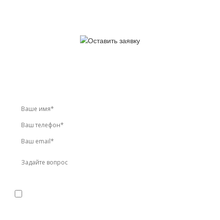
У вас остались вопросы?
Звоните по телефону
+7 (495) 744-86-42
или оставьте
заявку онлайн
Я даю
согласие
на обработку персональных данных в
соответствии с
политикой конфиденциальности
Прикрепить реквизиты или техническое задание