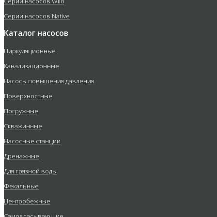
Серии насосов Wilo
Серии насосов Native
Каталог насосов
Циркуляционные
Канализационные
Насосы повышения давления
Поверхностные
Погружные
Скважинные
Насосные станции
Дренажные
Для грязной воды
Фекальные
Центробежные
Самовсасывающие