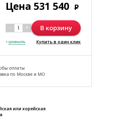
Цена
531 540
Р
В корзину
-
+
1
Купить в один клик
+
сравнить
обы оплаты
авка по Москве и МО
йская или корейская
а