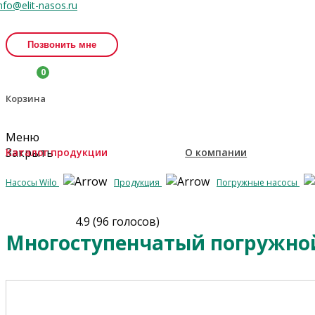
nfo@elit-nasos.ru
Позвонить мне
0
Корзина
Меню
Закрыть
Каталог продукции
О компании
Насосы Wilo
Продукция
Погружные насосы
4.9
(
96
голосов)
Многоступенчатый погружной на