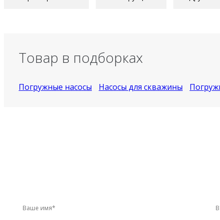
Товар в подборках
Погружные насосы
Насосы для скважины
Погруж
У вас остались вопросы?
Звоните по телефону
+7 (495) 744-86-42
ил