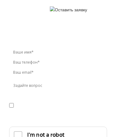
У вас остались вопросы?
Звоните по телефону
+7 (495) 744-86-42
или оставьте
заявку онлайн
Я даю
согласие
на обработку персональных данных в
соответствии с
политикой конфиденциальности
Прикрепить реквизиты или техническое задание