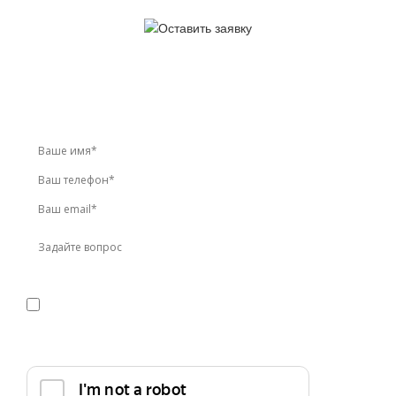
У вас остались вопросы?
Звоните по телефону
+7 (495) 744-86-42
или оставьте
заявку онлайн
Я даю
согласие
на обработку персональных данных в
соответствии с
политикой конфиденциальности
Прикрепить реквизиты или техническое задание