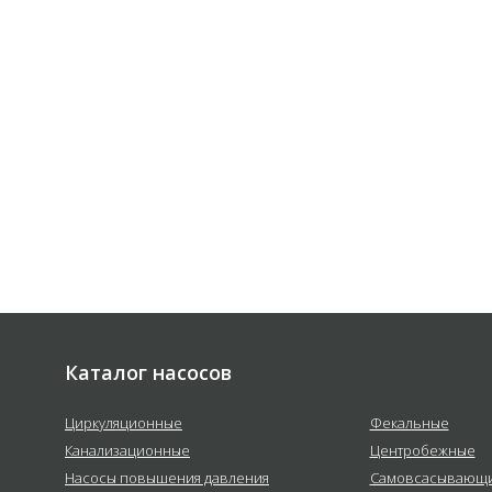
 соответствии с
политикой
е
Каталог насосов
Циркуляционные
Фекальные
Канализационные
Центробежные
Насосы повышения давления
Самовсасывающ