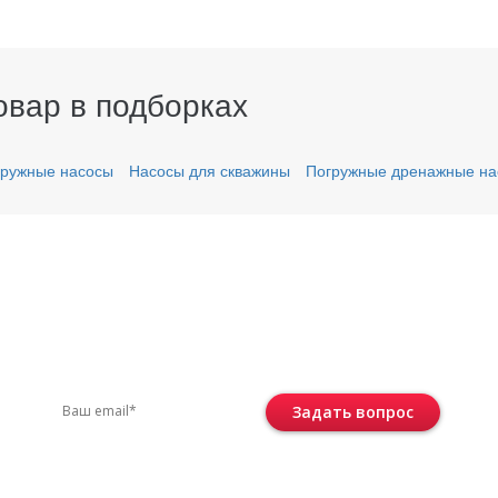
овар в подборках
ружные насосы
Насосы для скважины
Погружные дренажные на
вас остались вопросы?
ите по телефону
+7 (495) 744-86-42
или остав
Задать вопрос
Консультация бесплатная и ни к че
не обязывает.