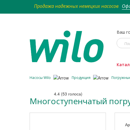
Продажа надежных немецких насосов
Офи
Ваш го
Катал
Насосы Wilo
Продукция
Погружны
4.4
(
53
голоса)
Многоступенчатый погружн
Ар