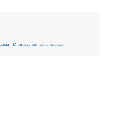
сосы
Многоступенчатые насосы
ьте заявку онлайн
му Вас