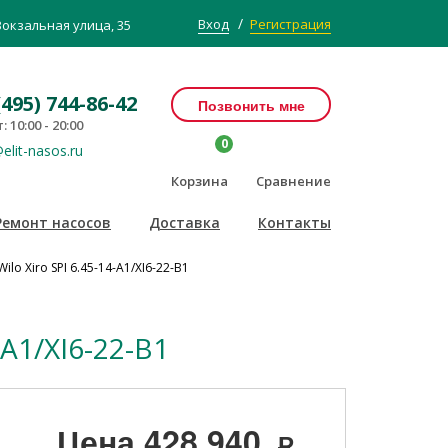
/
Вход
Регистрация
Вокзальная улица, 35
(495) 744-86-42
Позвонить мне
: 10:00 - 20:00
0
elit-nasos.ru
Корзина
Сравнение
Ремонт насосов
Доставка
Контакты
o Xiro SPI 6.45-14-A1/XI6-22-B1
A1/XI6-22-B1
Цена
428 940
Р