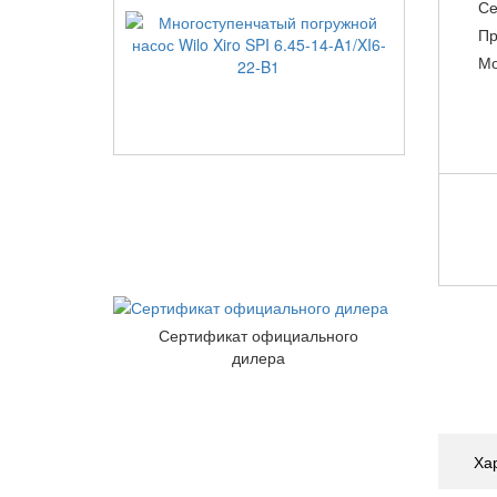
Се
Пр
Мо
Сертификат официального
дилера
Ха