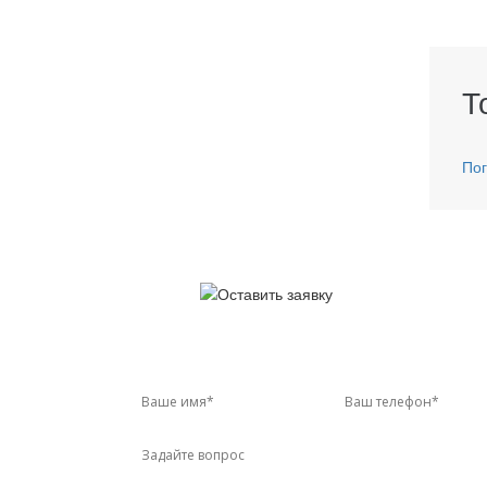
Т
Пог
У 
Звон