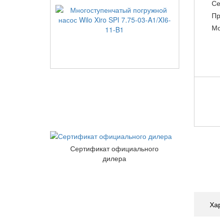
Се
Пр
Мо
Сертификат официального
дилера
Ха