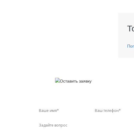
Т
Пог
У 
Звон