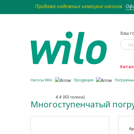
Продажа надежных немецких насосов
Офи
Ваш го
Катал
Насосы Wilo
Продукция
Погружны
4.4
(
63
голоса)
Многоступенчатый погружн
Ар