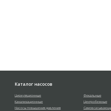
 соответствии с
политикой
е
Каталог насосов
Циркуляционные
Фекальные
Канализационные
Центробежные
Насосы повышения давления
Самовсасывающ