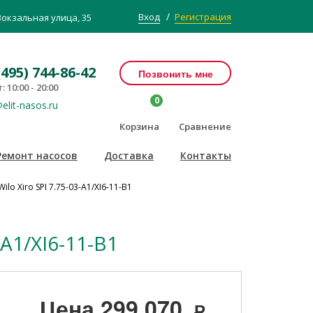
/
Вход
Регистрация
Вокзальная улица, 35
(495) 744-86-42
Позвонить мне
: 10:00 - 20:00
0
elit-nasos.ru
Корзина
Сравнение
Ремонт насосов
Доставка
Контакты
o Xiro SPI 7.75-03-A1/XI6-11-B1
A1/XI6-11-B1
Цена
299 070
Р