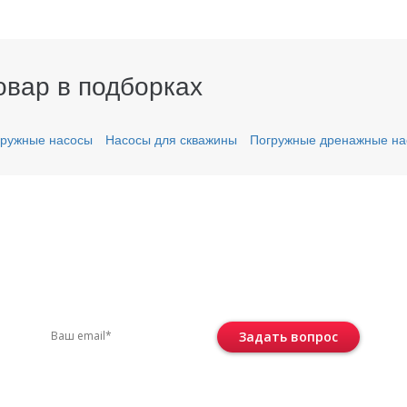
овар в подборках
ружные насосы
Насосы для скважины
Погружные дренажные на
вас остались вопросы?
ите по телефону
+7 (495) 744-86-42
или остав
Задать вопрос
Консультация бесплатная и ни к че
не обязывает.