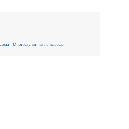
сосы
Многоступенчатые насосы
ьте заявку онлайн
му Вас