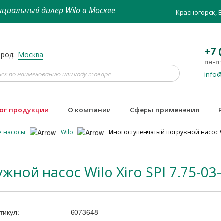
циальный дилер Wilo в Москве
Красногорск, 
+7 
род:
Москва
пн-пт
info@
ог продукции
О компании
Сферы применения
е насосы
Wilo
Многоступенчатый погружной насос Wil
ой насос Wilo Xiro SPI 7.75-03-
тикул:
6073648