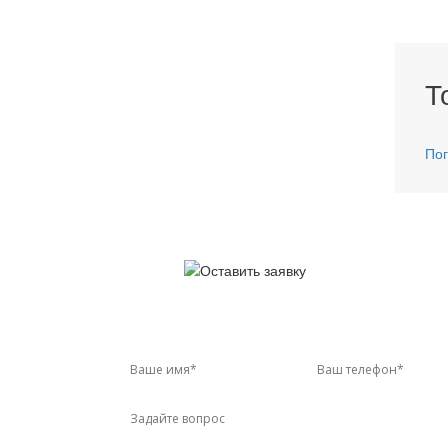
Т
Пог
У 
Звон