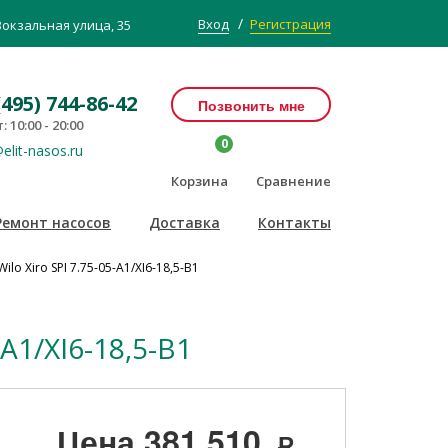
/
Вход
Регистрация
Вокзальная улица, 35
(495) 744-86-42
Позвонить мне
: 10:00 - 20:00
0
elit-nasos.ru
Корзина
Сравнение
Ремонт насосов
Доставка
Контакты
o Xiro SPI 7.75-05-A1/XI6-18,5-B1
A1/XI6-18,5-B1
Цена
381 510
Р