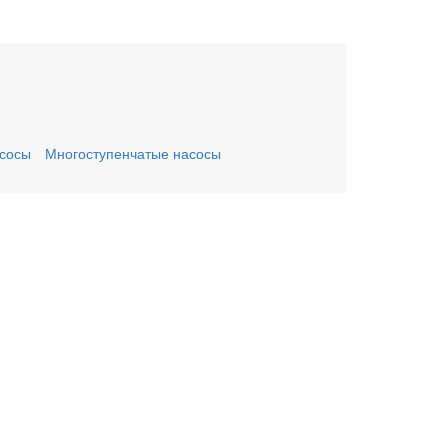
сосы
Многоступенчатые насосы
ьте заявку онлайн
му Вас