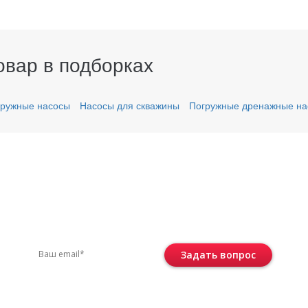
овар в подборках
ружные насосы
Насосы для скважины
Погружные дренажные на
вас остались вопросы?
ите по телефону
+7 (495) 744-86-42
или остав
Задать вопрос
Консультация бесплатная и ни к че
не обязывает.