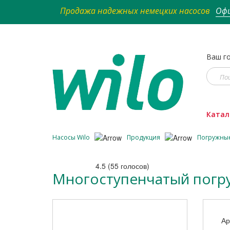
Продажа надежных немецких насосов
Офи
Ваш го
Катал
Насосы Wilo
Продукция
Погружны
4.5
(
55
голосов)
Многоступенчатый погружн
Ар