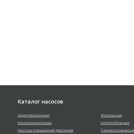
 соответствии с
политикой
е
Каталог насосов
Циркуляционные
Фекальные
Канализационные
Центробежные
Насосы повышения давления
Самовсасывающ