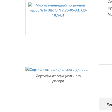
Се
Пр
Мо
Сертификат официального
дилера
Ха