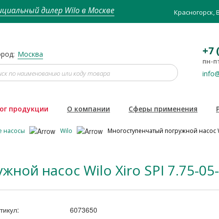
циальный дилер Wilo в Москве
Красногорск, 
+7 
род:
Москва
пн-пт
info@
ог продукции
О компании
Сферы применения
е насосы
Wilo
Многоступенчатый погружной насос Wil
ой насос Wilo Xiro SPI 7.75-05-
тикул:
6073650