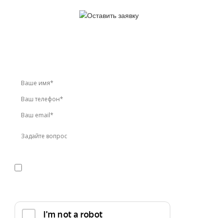
У вас остались вопросы?
Звоните по телефону
+7 (495) 744-86-42
или оставьте
заявку онлайн
Я даю
согласие
на обработку персональных данных в
соответствии с
политикой конфиденциальности
Прикрепить реквизиты или техническое задание