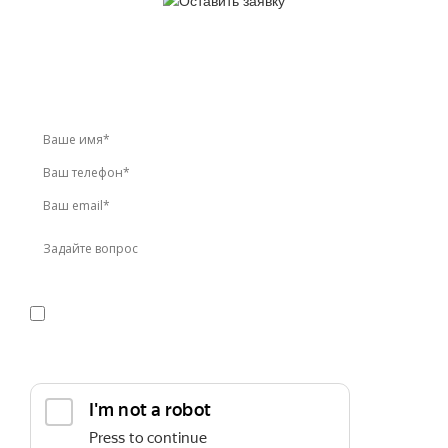
У вас остались вопросы?
Звоните по телефону
+7 (495) 744-86-42
или оставьте
заявку онлайн
Я даю
согласие
на обработку персональных данных в
соответствии с
политикой конфиденциальности
Прикрепить реквизиты или техническое задание