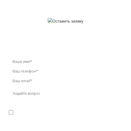
У вас остались вопросы?
Звоните по телефону
+7 (495) 744-86-42
или оставьте
заявку онлайн
Я даю
согласие
на обработку персональных данных в
соответствии с
политикой конфиденциальности
Прикрепить реквизиты или техническое задание