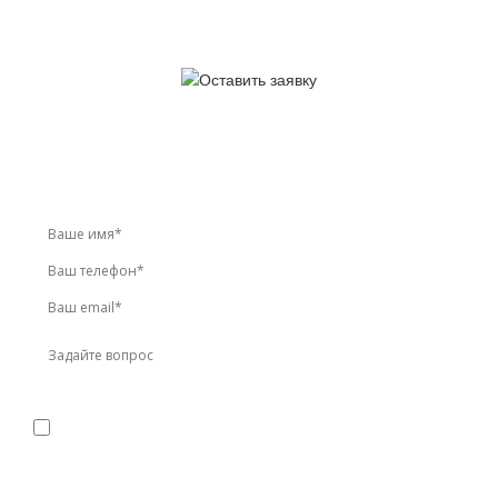
У вас остались вопросы?
Звоните по телефону
+7 (495) 744-86-42
или оставьте
заявку онлайн
Я даю
согласие
на обработку персональных данных в
соответствии с
политикой конфиденциальности
Прикрепить реквизиты или техническое задание