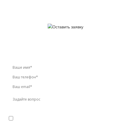
У вас остались вопросы?
Звоните по телефону
+7 (495) 744-86-42
или оставьте
заявку онлайн
Я даю
согласие
на обработку персональных данных в
соответствии с
политикой конфиденциальности