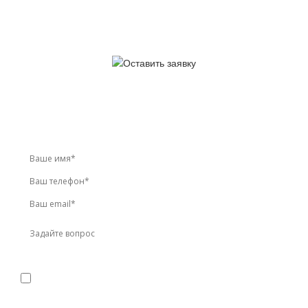
У вас остались вопросы?
Звоните по телефону
+7 (495) 744-86-42
или оставьте
заявку онлайн
Я даю
согласие
на обработку персональных данных в
соответствии с
политикой конфиденциальности