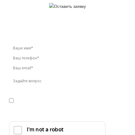
У вас остались вопросы?
Звоните по телефону
+7 (495) 744-86-42
или оставьте
заявку онлайн
Я даю
согласие
на обработку персональных данных в
соответствии с
политикой конфиденциальности
Прикрепить реквизиты или техническое задание