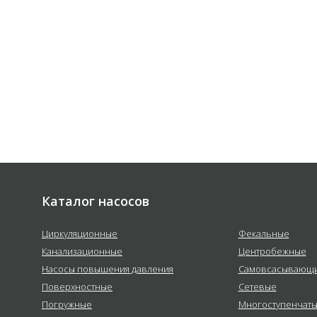
е
Каталог насосов
Циркуляционные
Фекальные
Канализационные
Центробежные
Насосы повышения давления
Самовсасывающ
Поверхностные
Сетевые
Погружные
Многоступенчат