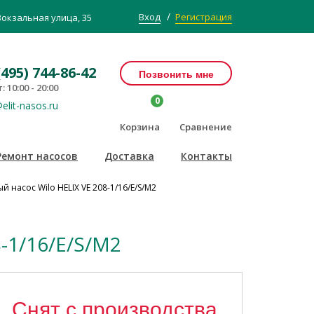
/
Вход
Регистрация
Вокзальная улица, 35
(495) 744-86-42
Позвонить мне
: 10:00 - 20:00
0
elit-nasos.ru
Корзина
Сравнение
Ремонт насосов
Доставка
Контакты
 насос Wilo HELIX VE 208-1/16/E/S/M2
-1/16/E/S/M2
Снят с производства