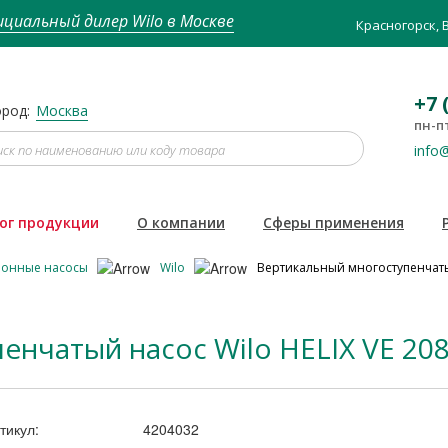
циальный дилер Wilo в Москве
Красногорск, 
+7 
род:
Москва
пн-пт
info@
ог продукции
О компании
Сферы применения
ионные насосы
Wilo
Вертикальный многоступенчатый
нчатый насос Wilo HELIX VE 208
тикул:
4204032