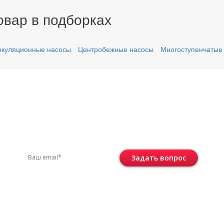
овар в подборках
ркуляционные насосы
Центробежные насосы
Многоступенчатые
вас остались вопросы?
ите по телефону
+7 (495) 744-86-42
или остав
Задать вопрос
Консультация бесплатная и ни к че
не обязывает.
 соответствии с
политикой