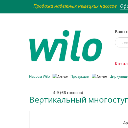
Продажа надежных немецких насосов
Офи
Ваш го
Катал
Насосы Wilo
Продукция
Циркуляц
4.9
(
66
голосов)
Вертикальный многоступе
Ар