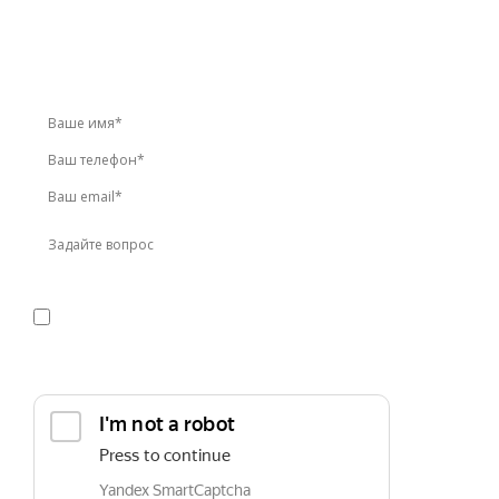
У вас остались вопросы?
Звоните по телефону
+7 (495) 744-86-42
или оставьте
заявку онлайн
Я даю
согласие
на обработку персональных данных в
соответствии с
политикой конфиденциальности
Прикрепить реквизиты или техническое задание