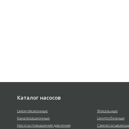
 соответствии с
политикой
е
Каталог насосов
Циркуляционные
Фекальные
Канализационные
Центробежные
Насосы повышения давления
Самовсасывающ