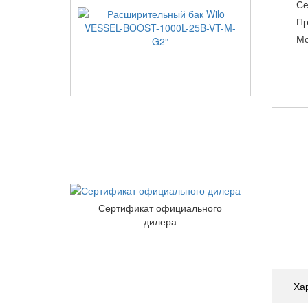
Се
Пр
Мо
Сертификат официального
дилера
Ха