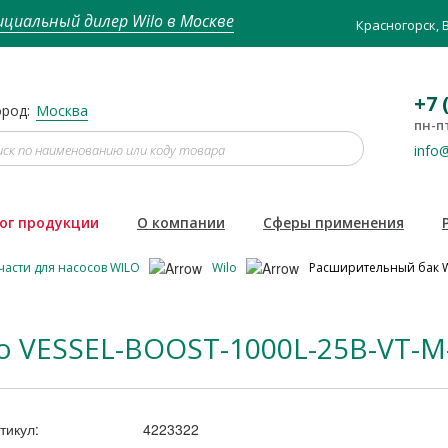
циальный дилер Wilo в Москве
Красногорск, 
+7 
род:
Москва
пн-пт
info@
ог продукции
О компании
Сферы применения
части для насосов WILO
Wilo
Расширительный бак Wi
o VESSEL-BOOST-1000L-25B-VT-M
тикул:
4223322