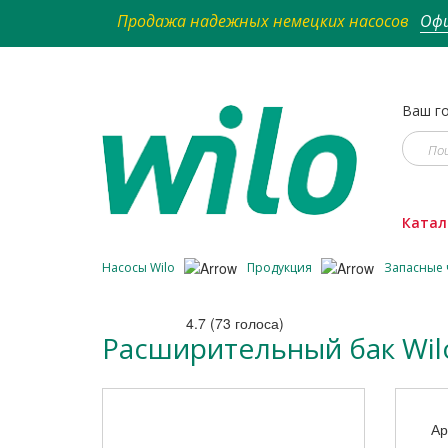
Продажа надежных немецких насосов
Офи
Ваш го
Катал
Насосы Wilo
Продукция
Запасные 
4.7
(
73
голоса)
Расширительный бак Wil
Ар