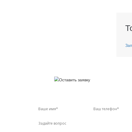
Т
Зап
У 
Звон