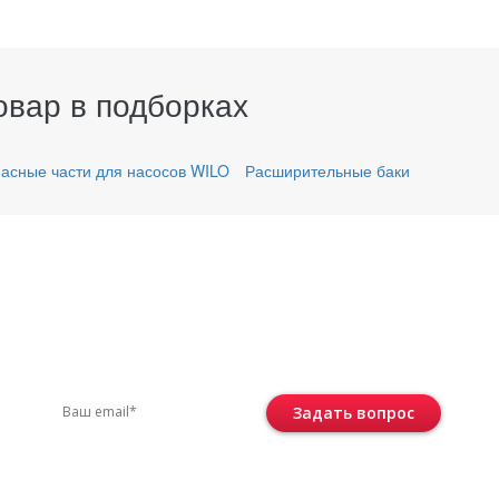
овар в подборках
асные части для насосов WILO
Расширительные баки
вас остались вопросы?
ите по телефону
+7 (495) 744-86-42
или остав
Задать вопрос
Консультация бесплатная и ни к че
не обязывает.