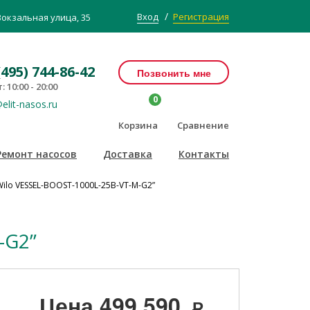
/
Вход
Регистрация
Вокзальная улица, 35
(495) 744-86-42
Позвонить мне
: 10:00 - 20:00
0
elit-nasos.ru
Корзина
Сравнение
Ремонт насосов
Доставка
Контакты
lo VESSEL-BOOST-1000L-25B-VT-M-G2”
-G2”
Цена
499 590
Р