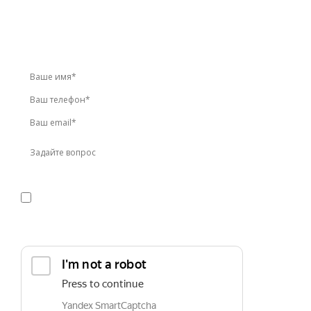
У вас остались вопросы?
Звоните по телефону
+7 (495) 744-86-42
или оставьте
заявку онлайн
Я даю
согласие
на обработку персональных данных в
соответствии с
политикой конфиденциальности
Прикрепить реквизиты или техническое задание