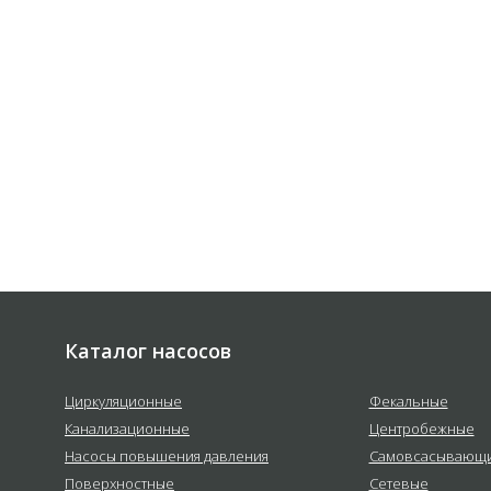
 соответствии с
политикой
е
Каталог насосов
Циркуляционные
Фекальные
Канализационные
Центробежные
Насосы повышения давления
Самовсасывающ
Поверхностные
Сетевые