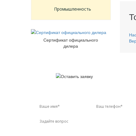
Промышленность
Т
Нас
Сертификат официального
Вер
дилера
У 
Звон