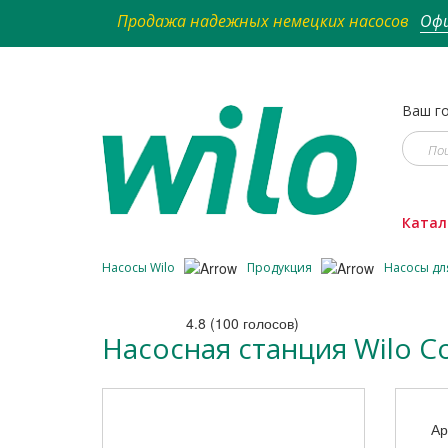
Продажа надежных немецких насосов
Офи
Ваш го
Катал
Насосы Wilo
Продукция
Насосы дл
4.8
(
100
голосов)
Насосная станция Wilo C
Ар