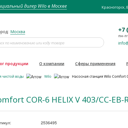
циальный дилер Wilo в Москве
Красногорск, 
+7 
род:
Москва
пн-пт
info@
ог продукции
О компании
Сферы применения
я чистой воды
Wilo
Насосная станция Wilo Comfort C
omfort COR-6 HELIX V 403/CC-EB-
тикул:
2536495