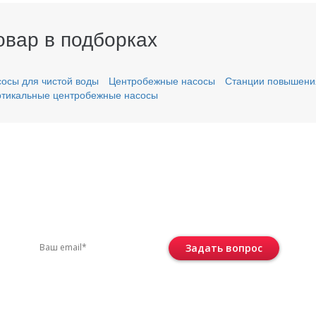
овар в подборках
осы для чистой воды
Центробежные насосы
Станции повышени
тикальные центробежные насосы
вас остались вопросы?
ите по телефону
+7 (495) 744-86-42
или остав
Задать вопрос
Консультация бесплатная и ни к че
не обязывает.