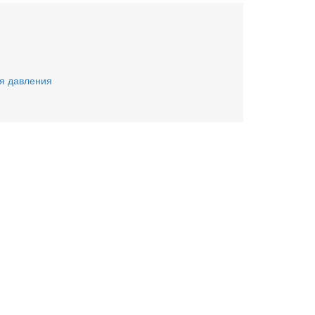
я давления
ьте заявку онлайн
му Вас