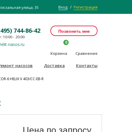
/
Вход
Регистрация
Вокзальная улица, 35
(495) 744-86-42
Позвонить мне
: 10:00 - 20:00
0
elit-nasos.ru
Корзина
Сравнение
Ремонт насосов
Доставка
Контакты
OR-6 HELIX V 403/CC-EB-R
R
Цена по запросу