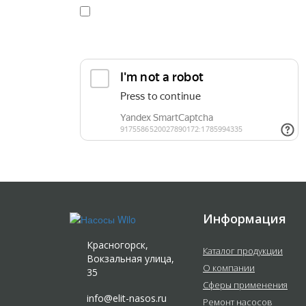
Я даю
согласие
на обработку персональных данных в
конфиденциальности
Прикрепить реквизиты или техническое задани
Информация
Красногорск,
Каталог продукции
Вокзальная улица,
О компании
35
Сферы применения
info@elit-nasos.ru
Ремонт насосов