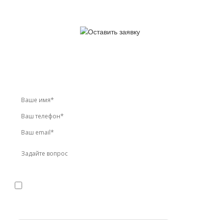
У вас остались вопросы?
Звоните по телефону
+7 (495) 744-86-42
или оставьте
заявку онлайн
Я даю
согласие
на обработку персональных данных в
соответствии с
политикой конфиденциальности
Прикрепить реквизиты или техническое задание