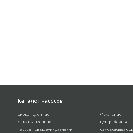
 соответствии с
политикой
е
Каталог насосов
Циркуляционные
Фекальные
Канализационные
Центробежные
Насосы повышения давления
Самовсасывающ