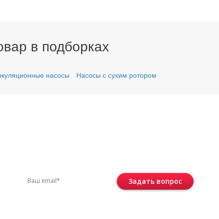
овар в подборках
ркуляционные насосы
Насосы с сухим ротором
вас остались вопросы?
ите по телефону
+7 (495) 744-86-42
или остав
Задать вопрос
Консультация бесплатная и ни к че
не обязывает.