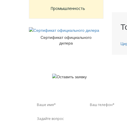
Промышленность
Т
Сертификат официального
дилера
Ци
У 
Звон