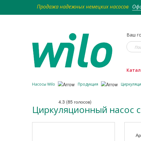
Продажа надежных немецких насосов
Офи
Ваш го
Катал
Насосы Wilo
Продукция
Циркуляц
4.3
(
85
голосов)
Циркуляционный насос с 
Ар