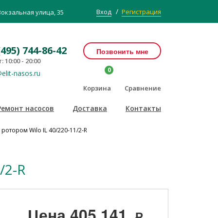
/
Вход
Регистрация
Вокзальная улица, 35
(495) 744-86-42
Позвонить мне
: 10:00 - 20:00
0
elit-nasos.ru
Корзина
Сравнение
Ремонт насосов
Доставка
Контакты
ротором Wilo IL 40/220-11/2-R
/2-R
Цена
405 141
Р