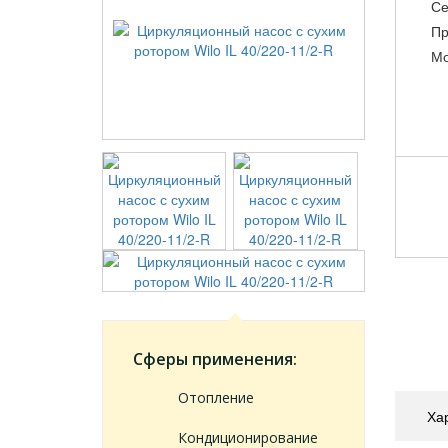
Се
Пр
Мо
Сферы применения:
Отопление
Ха
Кондиционирование